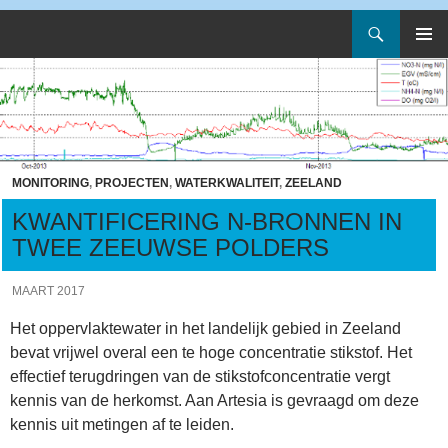
Zoeken
Artesia
Spring
PRIMAI
naar
MENU
inhoud
MONITORING
,
PROJECTEN
,
WATERKWALITEIT
,
ZEELAND
KWANTIFICERING N-BRONNEN IN
TWEE ZEEUWSE POLDERS
MAART 2017
Het oppervlaktewater in het landelijk gebied in Zeeland
bevat vrijwel overal een te hoge concentratie stikstof. Het
effectief terugdringen van de stikstofconcentratie vergt
kennis van de herkomst. Aan Artesia is gevraagd om deze
kennis uit metingen af te leiden.