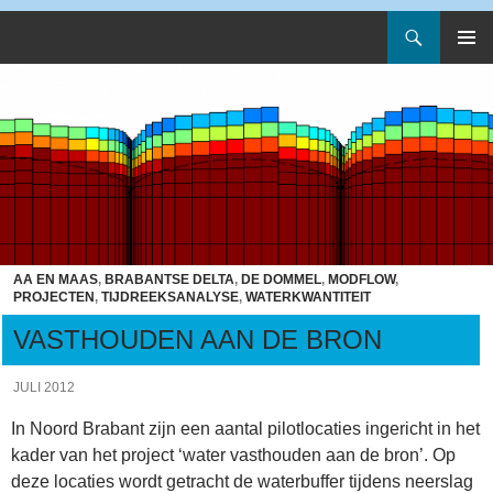
Zoeken
Artesia
Spring
PRIMAI
naar
MENU
inhoud
AA EN MAAS
,
BRABANTSE DELTA
,
DE DOMMEL
,
MODFLOW
,
PROJECTEN
,
TIJDREEKSANALYSE
,
WATERKWANTITEIT
VASTHOUDEN AAN DE BRON
JULI 2012
In Noord Brabant zijn een aantal pilotlocaties ingericht in het
kader van het project ‘water vasthouden aan de bron’. Op
deze locaties wordt getracht de waterbuffer tijdens neerslag