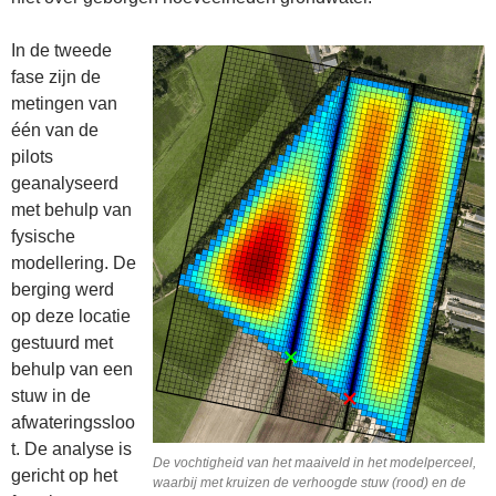
In de tweede
fase zijn de
metingen van
één van de
pilots
geanalyseerd
met behulp van
fysische
modellering. De
berging werd
op deze locatie
gestuurd met
behulp van een
stuw in de
afwateringssloo
t. De analyse is
De vochtigheid van het maaiveld in het modelperceel,
gericht op het
waarbij met kruizen de verhoogde stuw (rood) en de