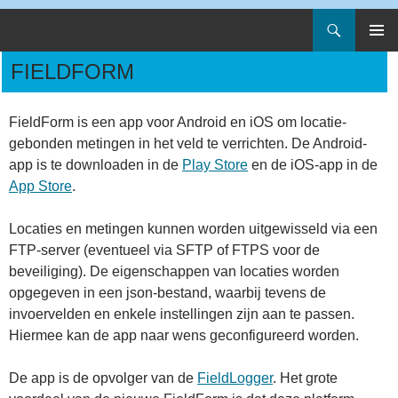
Zoeken
Artesia
Spring
PRIMAI
naar
FIELDFORM
MENU
inhoud
FieldForm is een app voor Android en iOS om locatie-
gebonden metingen in het veld te verrichten. De Android-
app is te downloaden in de
Play Store
en de iOS-app in de
App Store
.
Locaties en metingen kunnen worden uitgewisseld via een
FTP-server (eventueel via SFTP of FTPS voor de
beveiliging). De eigenschappen van locaties worden
opgegeven in een json-bestand, waarbij tevens de
invoervelden en enkele instellingen zijn aan te passen.
Hiermee kan de app naar wens geconfigureerd worden.
De app is de opvolger van de
FieldLogger
. Het grote