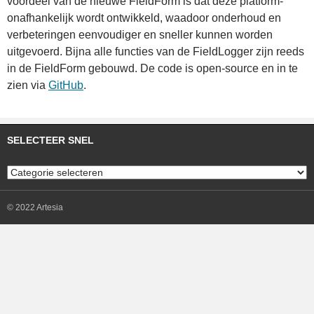
voordeel van de nieuwe FieldForm is dat deze platform-
onafhankelijk wordt ontwikkeld, waadoor onderhoud en
verbeteringen eenvoudiger en sneller kunnen worden
uitgevoerd. Bijna alle functies van de FieldLogger zijn reeds
in de FieldForm gebouwd. De code is open-source en in te
zien via
GitHub
.
SELECTEER SNEL
Selecteer
snel
© 2022 Artesia