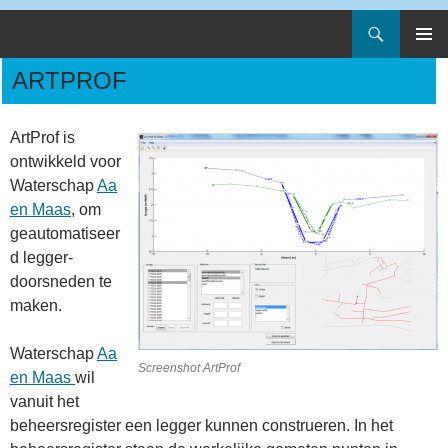
Zoeken
Artesia
Spring
PRIMAI
naar
ARTPROF
MENU
inhoud
ArtProf is
ontwikkeld voor
Waterschap
Aa
en Maas
, om
geautomatiseer
d legger-
doorsneden te
maken.
Waterschap
Aa
Screenshot ArtProf
en Maas
wil
vanuit het
beheersregister een legger kunnen construeren. In het