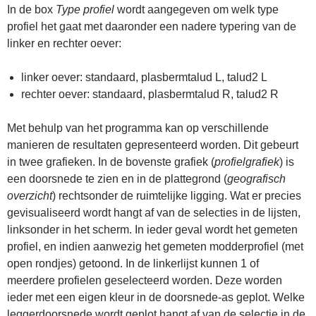
In de box
Type profiel
wordt aangegeven om welk type
profiel het gaat met daaronder een nadere typering van de
linker en rechter oever:
linker oever: standaard, plasbermtalud L, talud2 L
rechter oever: standaard, plasbermtalud R, talud2 R
Met behulp van het programma kan op verschillende
manieren de resultaten gepresenteerd worden. Dit gebeurt
in twee grafieken. In de bovenste grafiek (
profielgrafiek
) is
een doorsnede te zien en in de plattegrond (
geografisch
overzicht
) rechtsonder de ruimtelijke ligging. Wat er precies
gevisualiseerd wordt hangt af van de selecties in de lijsten,
linksonder in het scherm. In ieder geval wordt het gemeten
profiel, en indien aanwezig het gemeten modderprofiel (met
open rondjes) getoond. In de linkerlijst kunnen 1 of
meerdere profielen geselecteerd worden. Deze worden
ieder met een eigen kleur in de doorsnede-as geplot. Welke
leggerdoorsnede wordt geplot hangt af van de selectie in de