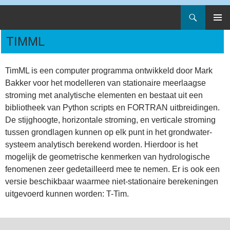
Zoeken
Artesia
Spring
PRIMAI
naar
TIMML
MENU
inhoud
TimML is een computer programma ontwikkeld door Mark
Bakker voor het modelleren van stationaire meerlaagse
stroming met analytische elementen en bestaat uit een
bibliotheek van Python scripts en FORTRAN uitbreidingen.
De stijghoogte, horizontale stroming, en verticale stroming
tussen grondlagen kunnen op elk punt in het grondwater-
systeem analytisch berekend worden. Hierdoor is het
mogelijk de geometrische kenmerken van hydrologische
fenomenen zeer gedetailleerd mee te nemen. Er is ook een
versie beschikbaar waarmee niet-stationaire berekeningen
uitgevoerd kunnen worden: T-Tim.