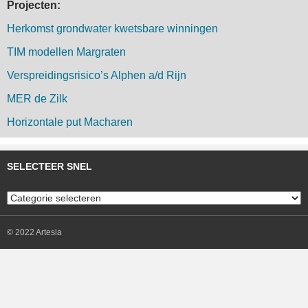
Projecten:
Herkomst grondwater kwetsbare winningen
TIM modellen Margraten
Verspreidingsrisico’s Alphen a/d Rijn
MER de Zilk
Horizontale put Macharen
SELECTEER SNEL
Selecteer
snel
© 2022 Artesia