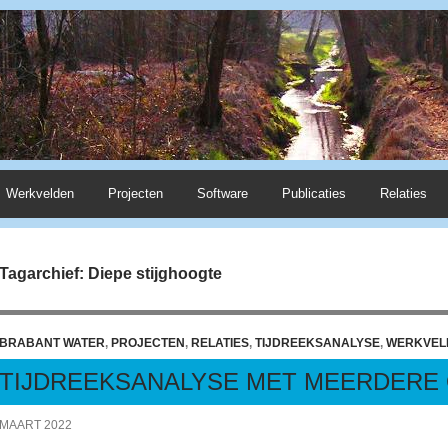
Werkvelden
Projecten
Software
Publicaties
Relaties
Tagarchief: Diepe stijghoogte
BRABANT WATER
,
PROJECTEN
,
RELATIES
,
TIJDREEKSANALYSE
,
WERKVEL
TIJDREEKSANALYSE MET MEERDERE
MAART 2022