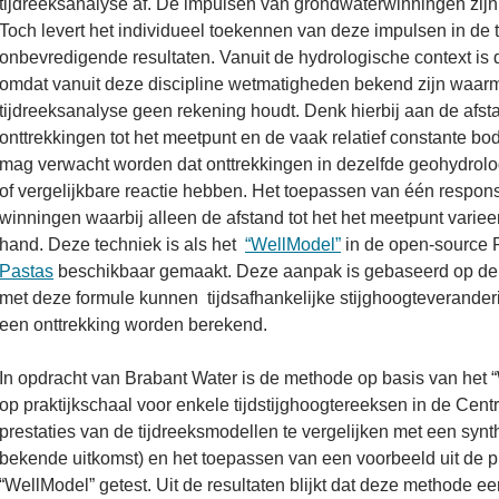
tijdreeksanalyse af. De impulsen van grondwaterwinningen zij
Toch levert het individueel toekennen van deze impulsen in de 
onbevredigende resultaten. Vanuit de hydrologische context is d
omdat vanuit deze discipline wetmatigheden bekend zijn waar
tijdreeksanalyse geen rekening houdt. Denk hierbij aan de afst
onttrekkingen tot het meetpunt en de vaak relatief constante b
mag verwacht worden dat onttrekkingen in dezelfde geohydrolo
of vergelijkbare reactie hebben. Het toepassen van één respons
winningen waarbij alleen de afstand tot het het meetpunt variee
hand. Deze techniek is als het
“WellModel”
in de open-source 
Pastas
beschikbaar gemaakt. Deze aanpak is gebaseerd op de
met deze formule kunnen tijdsafhankelijke stijghoogteverander
een onttrekking worden berekend.
In opdracht van Brabant Water is de methode op basis van het 
op praktijkschaal voor enkele tijdstijghoogtereeksen in de Cent
prestaties van de tijdreeksmodellen te vergelijken met een syn
bekende uitkomst) en het toepassen van een voorbeeld uit de pra
“WellModel” getest. Uit de resultaten blijkt dat deze methode 