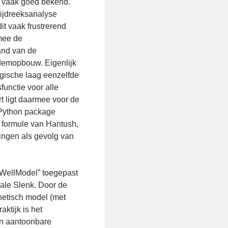
n vaak goed bekend.
tijdreeksanalyse
it vaak frustrerend
mee de
and van de
odemopbouw. Eigenlijk
gische laag eenzelfde
functie voor alle
rt ligt daarmee voor de
Python package
 formule van Hantush,
ingen als gevolg van
“WellModel” toegepast
rale Slenk. Door de
thetisch model (met
ktijk is het
een aantoonbare