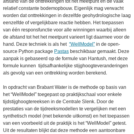
afstand van de onttrekkingen tot het meetpunt en de vaak
relatief constante bodemopbouw. Eigenlijk mag verwacht
worden dat onttrekkingen in dezelfde geohydrologische laag
eenzelfde of vergelijkbare reactie hebben. Het toepassen
van één responsfunctie voor alle winningen waarbij alleen
de afstand tot het het meetpunt varieert ligt daarmee voor de
hand. Deze techniek is als het
“WellModel”
in de open-
source Python package
Pastas
beschikbaar gemaakt. Deze
aanpak is gebaseerd op de formule van Hantush, met deze
formule kunnen tijdsafhankelijke stijghoogteveranderingen
als gevolg van een onttrekking worden berekend.
In opdracht van Brabant Water is de methode op basis van
het “WellModel” toegepast op praktijkschaal voor enkele
tijdstijghoogtereeksen in de Centrale Slenk. Door de
prestaties van de tijdreeksmodellen te vergelijken met een
synthetisch model (met bekende uitkomst) en het toepassen
van een voorbeeld uit de praktijk is het “WellModel” getest.
Uit de resultaten blijkt dat deze methode een aantoonbare