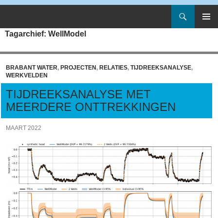
Zoeken
Artesia
Spring
PRIMAI
Tagarchief: WellModel
naar
MENU
inhoud
BRABANT WATER
,
PROJECTEN
,
RELATIES
,
TIJDREEKSANALYSE
,
WERKVELDEN
TIJDREEKSANALYSE MET
MEERDERE ONTTREKKINGEN
MAART 2022